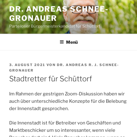
Zum
DR. ANDREAS SCHNEE-
Inhalt
GRONAUER
springen
Parteiloser Bürgermeisterkandidat für Schüttorf
Menü
VERÖFFENTLICHT
3. AUGUST 2021
VON
DR. ANDREAS R. J. SCHNEE-
AM
GRONAUER
Stadtretter für Schüttorf
Im Rahmen der gestrigen Zoom-Diskussion haben wir
auch über unterschiedliche Konzepte für die Belebung
der Innenstadt gesprochen.
Die Innenstadt ist für Betreiber von Geschäften und
Marktbeschicker um so interessanter, wenn viele