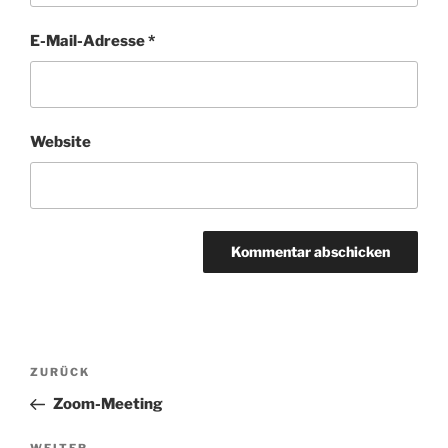
E-Mail-Adresse
*
Website
Beitragsnavigation
Vorheriger
ZURÜCK
Beitrag
Zoom-Meeting
WEITER